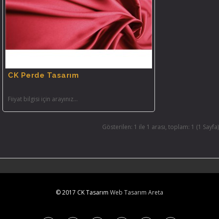
CK Perde Tasarım
Fiiyat bilgisi için arayınız...
Gösterilen: 1 ile 1 arası, toplam: 1 (1 Sayfa)
© 2017 CK Tasarım
Web Tasarım Areta