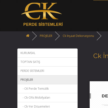
PROJELER
Ck İnşaat Dekorasyonu
KURUMSAL
Ck İ
TOPTAN SATIŞ
PERDE SİSTEMLERİ
PROJELER
- CK Perde Temizlik
D
- Ck-Ofis Mobilyaları
- Ck-Yer Döşemeleri