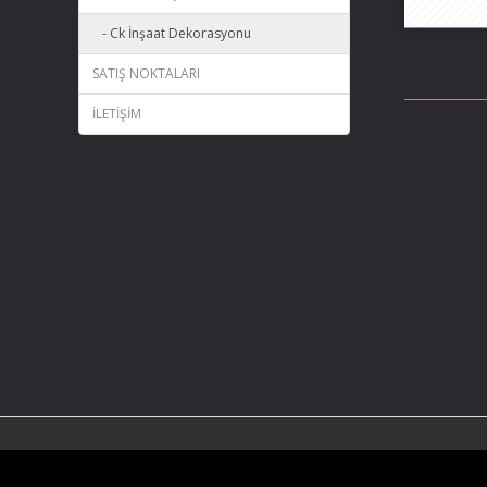
- Ck İnşaat Dekorasyonu
SATIŞ NOKTALARI
İLETİŞİM