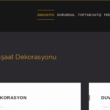
ANASAYFA
KURUMSAL
TOPTAN SATIŞ
PER
nşaat Dekorasyonu
EKORASYON
DUV